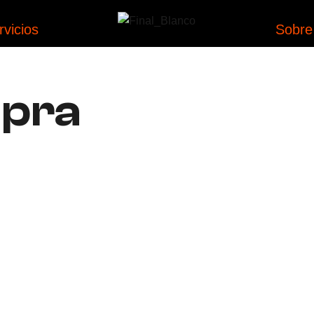
rvicios
Sobre
mpra